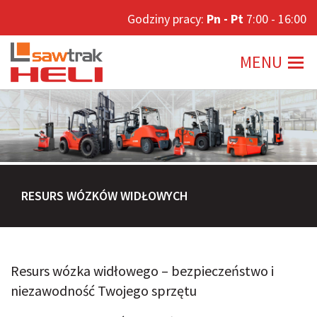
Godziny pracy:
Godziny pracy:
Pn - Pt
Pn - Pt
7:00 - 16:00
7:00 - 16:00
MENU
MENU
RESURS WÓZKÓW WIDŁOWYCH
Resurs wózka widłowego – bezpieczeństwo i
niezawodność Twojego sprzętu