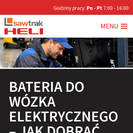
Godziny pracy:
Godziny pracy:
Pn - Pt
Pn - Pt
7:00 - 16:00
7:00 - 16:00
MENU
MENU
BATERIA DO
WÓZKA
ELEKTRYCZNEGO
– JAK DOBRAĆ