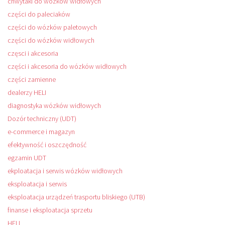
chwytaki do wózków widłowych
części do paleciaków
części do wózków paletowych
części do wózków widłowych
częsci i akcesoria
części i akcesoria do wózków widłowych
części zamienne
dealerzy HELI
diagnostyka wózków widłowych
Dozór techniczny (UDT)
e-commerce i magazyn
efektywność i oszczędność
egzamin UDT
ekploatacja i serwis wózków widłowych
eksploatacja i serwis
eksploatacja urządzeń trasportu bliskiego (UTB)
finanse i eksploatacja sprzetu
HELI