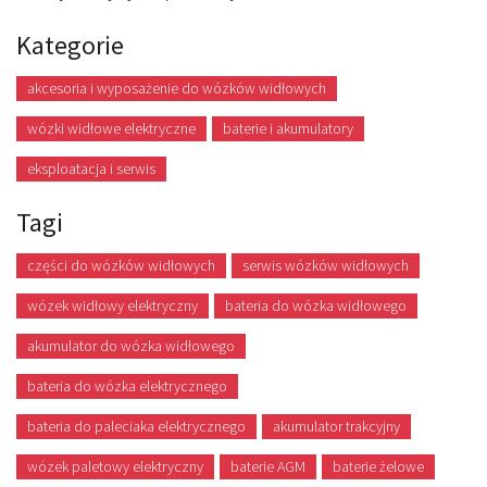
Kategorie
akcesoria i wyposażenie do wózków widłowych
wózki widłowe elektryczne
baterie i akumulatory
eksploatacja i serwis
Tagi
części do wózków widłowych
serwis wózków widłowych
wózek widłowy elektryczny
bateria do wózka widłowego
akumulator do wózka widłowego
bateria do wózka elektrycznego
bateria do paleciaka elektrycznego
akumulator trakcyjny
wózek paletowy elektryczny
baterie AGM
baterie żelowe