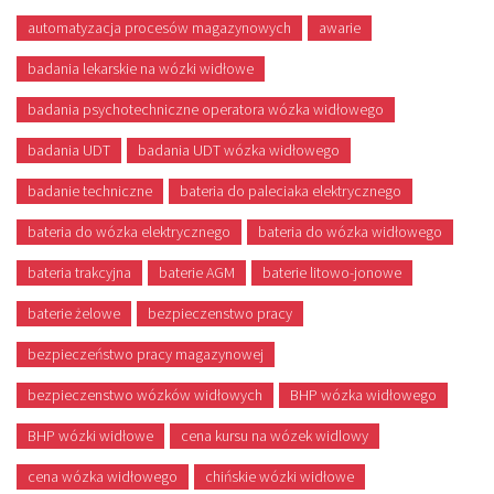
automatyzacja procesów magazynowych
awarie
badania lekarskie na wózki widłowe
badania psychotechniczne operatora wózka widłowego
badania UDT
badania UDT wózka widłowego
badanie techniczne
bateria do paleciaka elektrycznego
bateria do wózka elektrycznego
bateria do wózka widłowego
bateria trakcyjna
baterie AGM
baterie litowo-jonowe
baterie żelowe
bezpieczenstwo pracy
bezpieczeństwo pracy magazynowej
bezpieczenstwo wózków widłowych
BHP wózka widłowego
BHP wózki widłowe
cena kursu na wózek widlowy
cena wózka widłowego
chińskie wózki widłowe