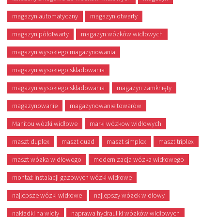
magazyn automatyczny
magazyn otwarty
magazyn półotwarty
magazyn wózków widłowych
magazyn wysokiego magazynowania
magazyn wysokiego skladowania
magazyn wysokiego składowania
magazyn zamknięty
magazynowanie
magazynowanie towarów
Manitou wózki widłowe
marki wózkow widłowych
maszt duplex
maszt quad
maszt simplex
maszt triplex
maszt wózka widłowego
modernizacja wózka widłowego
montaż instalacji gazowych wózki widłowe
najlepsze wózki widłowe
najlepszy wózek widłowy
nakładki na widły
naprawa hydrauliki wózków widłowych