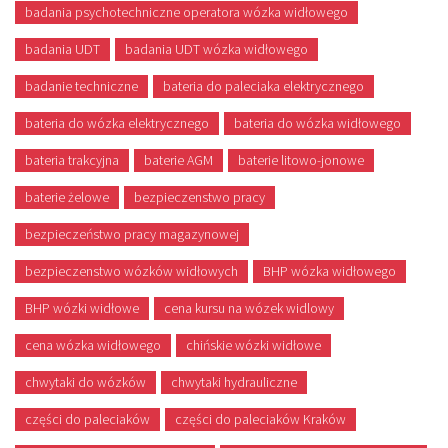
badania psychotechniczne operatora wózka widłowego
badania UDT
badania UDT wózka widłowego
badanie techniczne
bateria do paleciaka elektrycznego
bateria do wózka elektrycznego
bateria do wózka widłowego
bateria trakcyjna
baterie AGM
baterie litowo-jonowe
baterie żelowe
bezpieczenstwo pracy
bezpieczeństwo pracy magazynowej
bezpieczenstwo wózków widłowych
BHP wózka widłowego
BHP wózki widłowe
cena kursu na wózek widlowy
cena wózka widłowego
chińskie wózki widłowe
chwytaki do wózków
chwytaki hydrauliczne
części do paleciaków
części do paleciaków Kraków