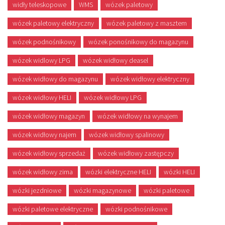
widły teleskopowe
WMS
wózek paletowy
wózek paletowy elektryczny
wózek paletowy z masztem
wózek podnośnikowy
wózek ponośnikowy do magazynu
wózek widlowy LPG
wózek widłowy deasel
wózek widłowy do magazynu
wózek widłowy elektryczny
wózek widłowy HELI
wózek widłowy LPG
wózek widłowy magazyn
wózek widłowy na wynajem
wózek widłowy najem
wózek widłowy spalinowy
wózek widłowy sprzedaż
wózek widłowy zastępczy
wózek widłowy zima
wózki elektryczne HELI
wózki HELI
wózki jezdniowe
wózki magazynowe
wózki paletowe
wózki paletowe elektryczne
wózki podnośnikowe