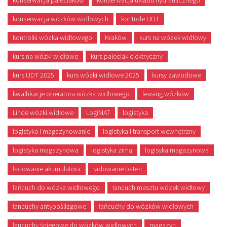
konserwacja paleciaków
konserwacja układu hydraulicznego
konserwacja wózków widłowych
kontrole UDT
kontrolki wózka widłowego
Kraków
kurs na wózek widłowy
kurs na wózki widłowe
kurs paleciak elektryczny
kurs UDT 2025
kurs wózki widłowe 2025
kursy zawodowe
kwalfikacje operatora wózka widłowego
leasing wózków
Linde wózki widłowe
LogiMAT
logistyka
logistyka i magazynowanie
logistyka i transport wewnętrzny
logistyka magazynowa
logistyka zimą
logisyka magazynowa
ładowanie akumulatora
ładowanie bateri
łańcuch do wózka widłowego
łancuch masztu wózek widłowy
łancuchy antypoślizgowe
łańcuchy do wózków widłowych
łancuchy śniegowe do wózków widłowych
magazyn