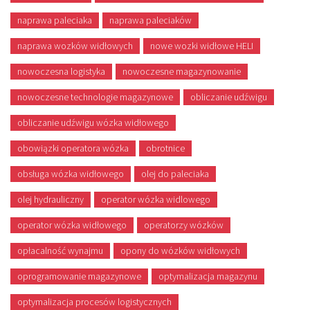
naprawa paleciaka
naprawa paleciaków
naprawa wozków widłowych
nowe wozki widłowe HELI
nowoczesna logistyka
nowoczesne magazynowanie
nowoczesne technologie magazynowe
obliczanie udźwigu
obliczanie udźwigu wózka widłowego
obowiązki operatora wózka
obrotnice
obsługa wózka widłowego
olej do paleciaka
olej hydrauliczny
operator wózka widlowego
operator wózka widłowego
operatorzy wózków
opłacalność wynajmu
opony do wózków widłowych
oprogramowanie magazynowe
optymalizacja magazynu
optymalizacja procesów logistycznych