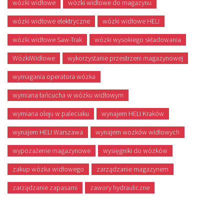
wózki widłowe
wózki widłowe do magazynu
wózki widłowe elektryczne
wózki widłowe HELI
wózki widłowe Saw-Trak
wózki wysokiego składowania
WózkiWidłowe
wykorzystanie przestrzeni magazynowej
wymagania operatora wózka
wymiana łańcucha w wózku widłowym
wymiana oleju w paleciaku
wynajem HELI Kraków
wynajem HELI Warszawa
wynajem wozków widłowych
wypozażenie magazynowe
wysięgniki do wózków
zakup wózka widłowego
zarządzanie magazynem
zarządzanie zapasami
zawory hydrauliczne