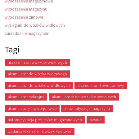
wyposażenie magazynowe
wyposażenie magazynu
wyposażenie zimowe
wysięgniki do wózków widłowych
zarządzanie magazynem
Tagi
akcesoria do wózków widłowych
akumulator do wózka widłowego
akumulator do wózków widłowych
akumulator litowo-jonowy
akumulator trakcyjny
akumulatory do wózków widłowych
akumulatory litowo-jonowe
automatyzacja magazynu
automatyzacja procesów magazynowych
awarie
badania lekarskie na wózki widłowe