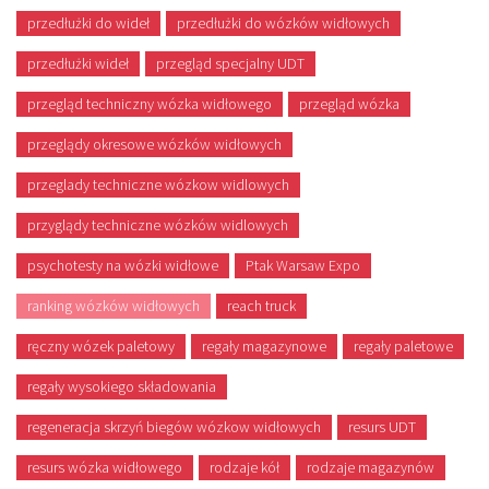
przedłużki do wideł
przedłużki do wózków widłowych
przedłużki wideł
przegląd specjalny UDT
przegląd techniczny wózka widłowego
przegląd wózka
przeglądy okresowe wózków widłowych
przeglady techniczne wózkow widlowych
przyglądy techniczne wózków widlowych
psychotesty na wózki widłowe
Ptak Warsaw Expo
ranking wózków widłowych
reach truck
ręczny wózek paletowy
regały magazynowe
regały paletowe
regały wysokiego składowania
regeneracja skrzyń biegów wózkow widłowych
resurs UDT
resurs wózka widłowego
rodzaje kół
rodzaje magazynów