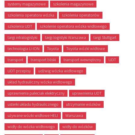
systemy magazynowe
szkolenia magazynowe
szkolenia operatora wózka
szkolenia operatorów
szkolenia UDT
szkolenie operatora wózka widłowego
targi intralogistyki
targi logistyki Warszawa
targi Stuttgart
technologia LI-ION
Toyota
Toyota wózki widłowe
transport
transport bliski
transport wewnętrzny
UDT
UDT przepisy
udźwig wózka widłowego
układ hydrauliczny wózka widłowego
uprawnienia paleciak elektryczny
uprawnienia UDT
usterki układu hydraulicznego
utrzymanie wózków
używane wózki widłowe HELI
Warszawa
widły do wózka widłowego
widły do wózków