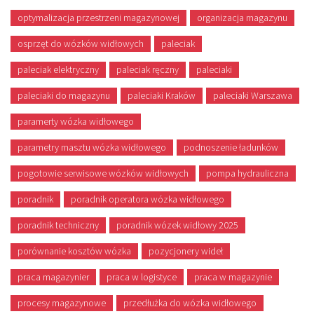
optymalizacja przestrzeni magazynowej
organizacja magazynu
osprzęt do wózków widłowych
paleciak
paleciak elektryczny
paleciak ręczny
paleciaki
paleciaki do magazynu
paleciaki Kraków
paleciaki Warszawa
paramerty wózka widłowego
parametry masztu wózka widłowego
podnoszenie ładunków
pogotowie serwisowe wózków widłowych
pompa hydrauliczna
poradnik
poradnik operatora wózka widłowego
poradnik techniczny
poradnik wózek widłowy 2025
porównanie kosztów wózka
pozycjonery wideł
praca magazynier
praca w logistyce
praca w magazynie
procesy magazynowe
przedłużka do wózka widłowego