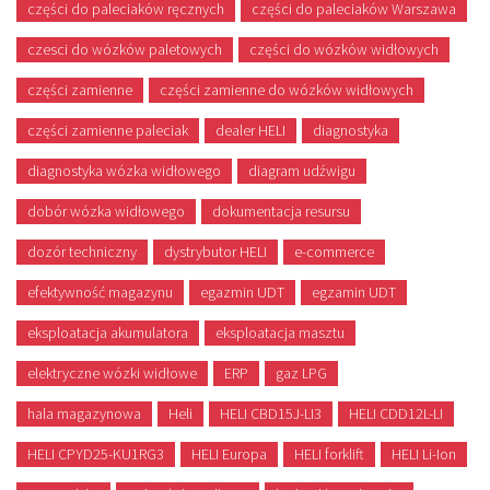
części do paleciaków ręcznych
części do paleciaków Warszawa
czesci do wózków paletowych
części do wózków widłowych
części zamienne
części zamienne do wózków widłowych
części zamienne paleciak
dealer HELI
diagnostyka
diagnostyka wózka widłowego
diagram udźwigu
dobór wózka widłowego
dokumentacja resursu
dozór techniczny
dystrybutor HELI
e-commerce
efektywność magazynu
egazmin UDT
egzamin UDT
eksploatacja akumulatora
eksploatacja masztu
elektryczne wózki widłowe
ERP
gaz LPG
hala magazynowa
Heli
HELI CBD15J-LI3
HELI CDD12L-LI
HELI CPYD25-KU1RG3
HELI Europa
HELI forklift
HELI Li-Ion