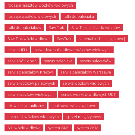
rodzaje masztów wózków widłowych
rodzaje wózków widłowych
rolki do paleciaka
rolki do paleciaków
Saw-Trak
Saw-Trak części do wózków
Saw-Trak wózki widłowe
SawTrak
schemat instalacji gazowej
serwis HELI
serwis hydrauliki siłowej wózków widłowych
serwis kół i opon
serwis paleciaka
serwis paleciaków
serwis paleciaków Kraków
serwis paleciaków Warszawa
serwis wózków paletowych
serwis wózkow widlowych
serwis wózków widłowych
serwis wózków widłowych UDT
siłownik hydrauliczny
spalinowe wózki widłowe
sprzedaż wózków widlowych
sprzęt magazynowy
Still wózki widłowe
system WMS
system WSM