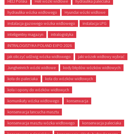
HELI Polska
Heli wózki widłowe
hydraulika paleciaka
hydraulika wózka widłowego
Hyundai wózki widłowe
instalacja gazowego wózka widlowego
instalacja LPG
inteligentny magazyn
intralogistyka
INTRALOGISTYKA POLAND EXPO 2026
jak oliczyć udźwig wózka widłowego
jaki wózek widłowy wybrać
Jungheinrich wózki widłowe
kody błędów wózków widłowych
koła do paleciaka
koła do wózków widłowych
koła i opony do wózków widłowych
komunikaty wózka widłowego
konserwacja
konserwacja łancucha masztu
konserwacja masztu wózka widłowego
konserwacja paleciaka