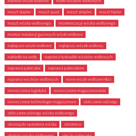
Manitou wózki widłowe
marki wózkow widłowych
maszt duplex
maszt quad
maszt simplex
maszt triplex
maszt wózka widłowego
modernizacja wózka widłowego
montaż instalacji gazowych wózki widłowe
najlepsze wózki widłowe
najlepszy wózek widłowy
nakładki na widły
naprawa hydrauliki wózków widłowych
naprawa paleciaka
naprawa paleciaków
naprawa wozków widłowych
nowe wozki widłowe HELI
nowoczesna logistyka
nowoczesne magazynowanie
nowoczesne technologie magazynowe
obliczanie udźwigu
obliczanie udźwigu wózka widłowego
obowiązki operatora wózka
obrotnice
obsługa wózka widłowego
olej do paleciaka