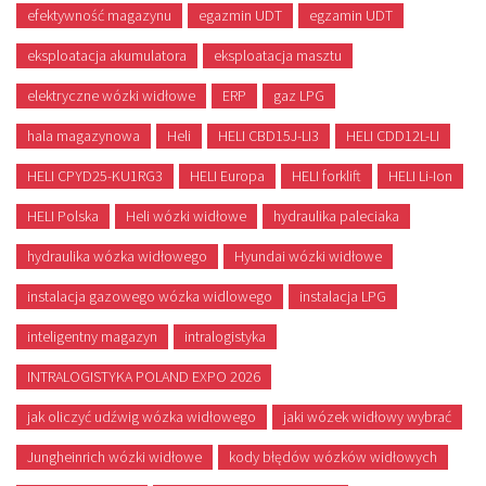
efektywność magazynu
egazmin UDT
egzamin UDT
eksploatacja akumulatora
eksploatacja masztu
elektryczne wózki widłowe
ERP
gaz LPG
hala magazynowa
Heli
HELI CBD15J-LI3
HELI CDD12L-LI
HELI CPYD25-KU1RG3
HELI Europa
HELI forklift
HELI Li-Ion
HELI Polska
Heli wózki widłowe
hydraulika paleciaka
hydraulika wózka widłowego
Hyundai wózki widłowe
instalacja gazowego wózka widlowego
instalacja LPG
inteligentny magazyn
intralogistyka
INTRALOGISTYKA POLAND EXPO 2026
jak oliczyć udźwig wózka widłowego
jaki wózek widłowy wybrać
Jungheinrich wózki widłowe
kody błędów wózków widłowych