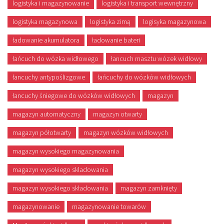
logistyka i magazynowanie
logistyka i transport wewnętrzny
logistyka magazynowa
logistyka zimą
logisyka magazynowa
ładowanie akumulatora
ładowanie bateri
łańcuch do wózka widłowego
łancuch masztu wózek widłowy
łancuchy antypoślizgowe
łańcuchy do wózków widłowych
łancuchy śniegowe do wózków widłowych
magazyn
magazyn automatyczny
magazyn otwarty
magazyn półotwarty
magazyn wózków widłowych
magazyn wysokiego magazynowania
magazyn wysokiego skladowania
magazyn wysokiego składowania
magazyn zamknięty
magazynowanie
magazynowanie towarów