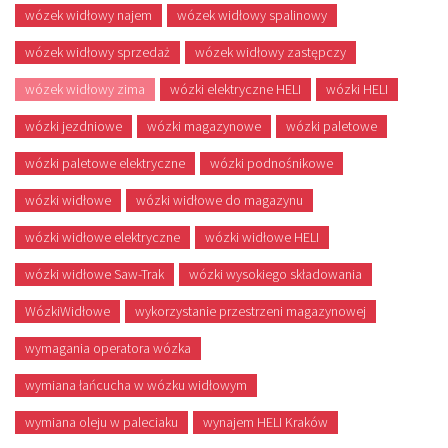
wózek widłowy najem
wózek widłowy spalinowy
wózek widłowy sprzedaż
wózek widłowy zastępczy
wózek widłowy zima
wózki elektryczne HELI
wózki HELI
wózki jezdniowe
wózki magazynowe
wózki paletowe
wózki paletowe elektryczne
wózki podnośnikowe
wózki widłowe
wózki widłowe do magazynu
wózki widłowe elektryczne
wózki widłowe HELI
wózki widłowe Saw-Trak
wózki wysokiego składowania
WózkiWidłowe
wykorzystanie przestrzeni magazynowej
wymagania operatora wózka
wymiana łańcucha w wózku widłowym
wymiana oleju w paleciaku
wynajem HELI Kraków