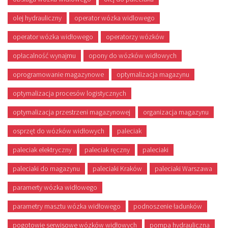
olej hydrauliczny
operator wózka widlowego
operator wózka widłowego
operatorzy wózków
opłacalność wynajmu
opony do wózków widłowych
oprogramowanie magazynowe
optymalizacja magazynu
optymalizacja procesów logistycznych
optymalizacja przestrzeni magazynowej
organizacja magazynu
osprzęt do wózków widłowych
paleciak
paleciak elektryczny
paleciak ręczny
paleciaki
paleciaki do magazynu
paleciaki Kraków
paleciaki Warszawa
paramerty wózka widłowego
parametry masztu wózka widłowego
podnoszenie ładunków
pogotowie serwisowe wózków widłowych
pompa hydrauliczna