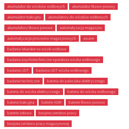
akumulator do wózków widłowych
akumulator litowo-jonowy
akumulator trakcyjny
akumulatory do wózków widłowych
akumulatory litowo-jonowe
automatyzacja magazynu
automatyzacja procesów magazynowych
awarie
badania lekarskie na wózki widłowe
badania psychotechniczne operatora wózka widłowego
badania UDT
badania UDT wózka widłowego
badanie techniczne
bateria do paleciaka elektrycznego
bateria do wózka elektrycznego
bateria do wózka widłowego
bateria trakcyjna
baterie AGM
baterie litowo-jonowe
baterie żelowe
bezpieczenstwo pracy
bezpieczeństwo pracy magazynowej