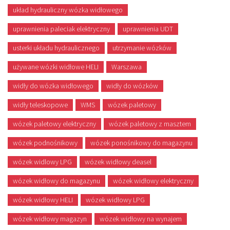
układ hydrauliczny wózka widłowego
uprawnienia paleciak elektryczny
uprawnienia UDT
usterki układu hydraulicznego
utrzymanie wózków
używane wózki widłowe HELI
Warszawa
widły do wózka widłowego
widły do wózków
widły teleskopowe
WMS
wózek paletowy
wózek paletowy elektryczny
wózek paletowy z masztem
wózek podnośnikowy
wózek ponośnikowy do magazynu
wózek widlowy LPG
wózek widłowy deasel
wózek widłowy do magazynu
wózek widłowy elektryczny
wózek widłowy HELI
wózek widłowy LPG
wózek widłowy magazyn
wózek widłowy na wynajem