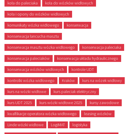
koła do paleciaka
koła do wózków widłowych
koła i opony do wózków widłowych
komunikaty wózka widłowego
konserwacja
konserwacja łancucha masztu
konserwacja masztu wózka widłowego
konserwacja paleciaka
konserwacja paleciaków
konserwacja układu hydraulicznego
konserwacja wózków widłowych
kontrole UDT
kontrolki wózka widłowego
Kraków
kurs na wózek widłowy
kurs na wózki widłowe
kurs paleciak elektryczny
kurs UDT 2025
kurs wózki widłowe 2025
kursy zawodowe
kwalfikacje operatora wózka widłowego
leasing wózków
Linde wózki widłowe
LogiMAT
logistyka