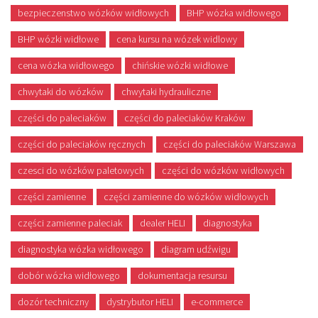
bezpieczenstwo wózków widłowych
BHP wózka widłowego
BHP wózki widłowe
cena kursu na wózek widlowy
cena wózka widłowego
chińskie wózki widłowe
chwytaki do wózków
chwytaki hydrauliczne
części do paleciaków
części do paleciaków Kraków
części do paleciaków ręcznych
części do paleciaków Warszawa
czesci do wózków paletowych
części do wózków widłowych
części zamienne
części zamienne do wózków widłowych
części zamienne paleciak
dealer HELI
diagnostyka
diagnostyka wózka widłowego
diagram udźwigu
dobór wózka widłowego
dokumentacja resursu
dozór techniczny
dystrybutor HELI
e-commerce