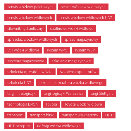
serwis wózków paletowych
serwis wózkow widlowych
serwis wózków widłowych
serwis wózków widłowych UDT
siłownik hydrauliczny
spalinowe wózki widłowe
sprzedaż wózków widlowych
sprzęt magazynowy
Still wózki widłowe
system WMS
system WSM
systemy magazynowe
szkolenia magazynowe
szkolenia operatora wózka
szkolenia operatorów
szkolenia UDT
szkolenie operatora wózka widłowego
targi intralogistyki
targi logistyki Warszawa
targi Stuttgart
technologia LI-ION
Toyota
Toyota wózki widłowe
transport
transport bliski
transport wewnętrzny
UDT
UDT przepisy
udźwig wózka widłowego