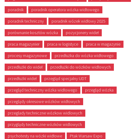
poradnik
poradnik operatora wózka widłowego
poradnik techniczny
poradnik wózek widłowy 2025
porównanie kosztów wózka
pozycjonery wideł
praca magazynier
praca w logistyce
praca w magazynie
procesy magazynowe
przedłużka do wózka widłowego
przedłużki do wideł
przedłużki do wózków widłowych
przedłużki wideł
przegląd specjalny UDT
przegląd techniczny wózka widłowego
przegląd wózka
przeglądy okresowe wózków widłowych
przeglady techniczne wózkow widlowych
przyglądy techniczne wózków widlowych
psychotesty na wózki widłowe
Ptak Warsaw Expo