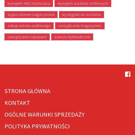
wynajem HELI Warszawa
wynajem wozków widłowych
wypozażenie magazynowe
wysięgniki do wózków
zakup wózka widłowego
zarządzanie magazynem
zarządzanie zapasami
zawory hydrauliczne
STRONA GŁÓWNA
KONTAKT
OGÓLNE WARUNKI SPRZEDAŻY
POLITYKA PRYWATNOŚCI