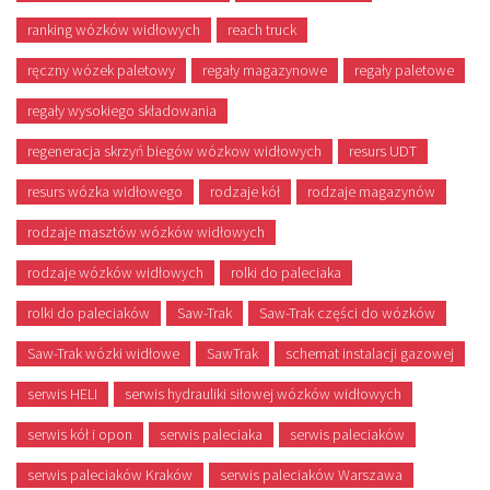
ranking wózków widłowych
reach truck
ręczny wózek paletowy
regały magazynowe
regały paletowe
regały wysokiego składowania
regeneracja skrzyń biegów wózkow widłowych
resurs UDT
resurs wózka widłowego
rodzaje kół
rodzaje magazynów
rodzaje masztów wózków widłowych
rodzaje wózków widłowych
rolki do paleciaka
rolki do paleciaków
Saw-Trak
Saw-Trak części do wózków
Saw-Trak wózki widłowe
SawTrak
schemat instalacji gazowej
serwis HELI
serwis hydrauliki siłowej wózków widłowych
serwis kół i opon
serwis paleciaka
serwis paleciaków
serwis paleciaków Kraków
serwis paleciaków Warszawa