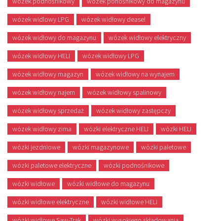
wózek podnośnikowy
wózek ponośnikowy do magazynu
wózek widlowy LPG
wózek widłowy deasel
wózek widłowy do magazynu
wózek widłowy elektryczny
wózek widłowy HELI
wózek widłowy LPG
wózek widłowy magazyn
wózek widłowy na wynajem
wózek widłowy najem
wózek widłowy spalinowy
wózek widłowy sprzedaż
wózek widłowy zastępczy
wózek widłowy zima
wózki elektryczne HELI
wózki HELI
wózki jezdniowe
wózki magazynowe
wózki paletowe
wózki paletowe elektryczne
wózki podnośnikowe
wózki widłowe
wózki widłowe do magazynu
wózki widłowe elektryczne
wózki widłowe HELI
wózki widłowe Saw-Trak
wózki wysokiego składowania