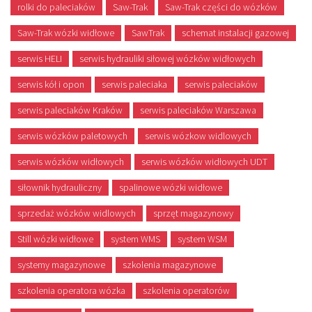
rolki do paleciaków
Saw-Trak
Saw-Trak części do wózków
Saw-Trak wózki widłowe
SawTrak
schemat instalacji gazowej
serwis HELI
serwis hydrauliki siłowej wózków widłowych
serwis kół i opon
serwis paleciaka
serwis paleciaków
serwis paleciaków Kraków
serwis paleciaków Warszawa
serwis wózków paletowych
serwis wózkow widlowych
serwis wózków widłowych
serwis wózków widłowych UDT
siłownik hydrauliczny
spalinowe wózki widłowe
sprzedaż wózków widlowych
sprzęt magazynowy
Still wózki widłowe
system WMS
system WSM
systemy magazynowe
szkolenia magazynowe
szkolenia operatora wózka
szkolenia operatorów