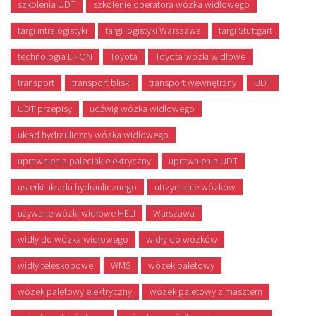
szkolenia UDT
szkolenie operatora wózka widłowego
targi intralogistyki
targi logistyki Warszawa
targi Stuttgart
technologia LI-ION
Toyota
Toyota wózki widłowe
transport
transport bliski
transport wewnętrzny
UDT
UDT przepisy
udźwig wózka widłowego
układ hydrauliczny wózka widłowego
uprawnienia paleciak elektryczny
uprawnienia UDT
usterki układu hydraulicznego
utrzymanie wózków
używane wózki widłowe HELI
Warszawa
widły do wózka widłowego
widły do wózków
widły teleskopowe
WMS
wózek paletowy
wózek paletowy elektryczny
wózek paletowy z masztem