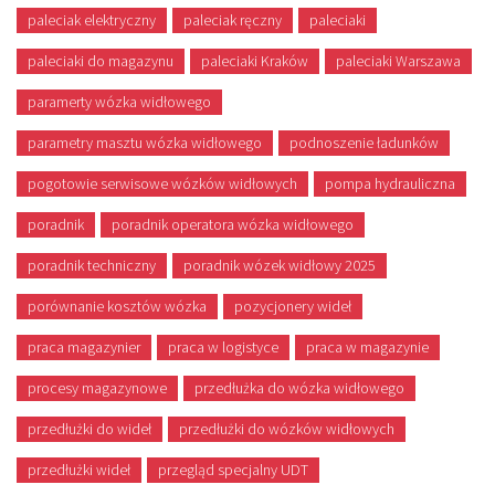
paleciak elektryczny
paleciak ręczny
paleciaki
paleciaki do magazynu
paleciaki Kraków
paleciaki Warszawa
paramerty wózka widłowego
parametry masztu wózka widłowego
podnoszenie ładunków
pogotowie serwisowe wózków widłowych
pompa hydrauliczna
poradnik
poradnik operatora wózka widłowego
poradnik techniczny
poradnik wózek widłowy 2025
porównanie kosztów wózka
pozycjonery wideł
praca magazynier
praca w logistyce
praca w magazynie
procesy magazynowe
przedłużka do wózka widłowego
przedłużki do wideł
przedłużki do wózków widłowych
przedłużki wideł
przegląd specjalny UDT