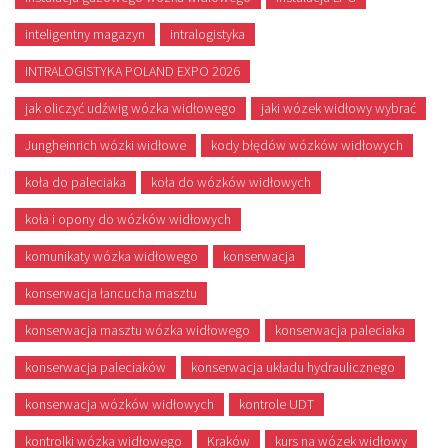
inteligentny magazyn
intralogistyka
INTRALOGISTYKA POLAND EXPO 2026
jak oliczyć udźwig wózka widłowego
jaki wózek widłowy wybrać
Jungheinrich wózki widłowe
kody błędów wózków widłowych
koła do paleciaka
koła do wózków widłowych
koła i opony do wózków widłowych
komunikaty wózka widłowego
konserwacja
konserwacja łancucha masztu
konserwacja masztu wózka widłowego
konserwacja paleciaka
konserwacja paleciaków
konserwacja układu hydraulicznego
konserwacja wózków widłowych
kontrole UDT
kontrolki wózka widłowego
Kraków
kurs na wózek widłowy