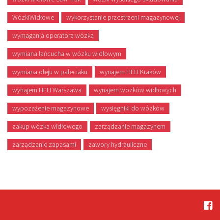
WózkiWidłowe
wykorzystanie przestrzeni magazynowej
wymagania operatora wózka
wymiana łańcucha w wózku widłowym
wymiana oleju w paleciaku
wynajem HELI Kraków
wynajem HELI Warszawa
wynajem wozków widłowych
wypozażenie magazynowe
wysięgniki do wózków
zakup wózka widłowego
zarządzanie magazynem
zarządzanie zapasami
zawory hydrauliczne