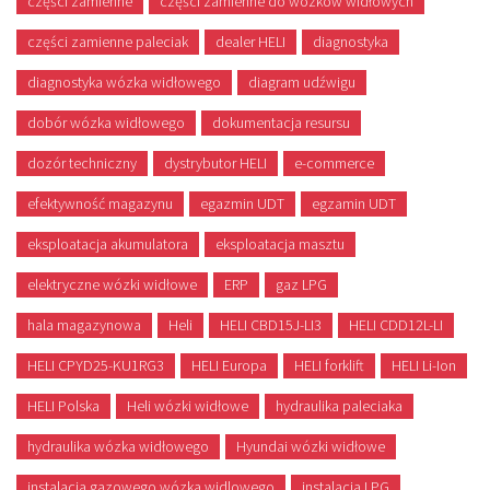
części zamienne
części zamienne do wózków widłowych
części zamienne paleciak
dealer HELI
diagnostyka
diagnostyka wózka widłowego
diagram udźwigu
dobór wózka widłowego
dokumentacja resursu
dozór techniczny
dystrybutor HELI
e-commerce
efektywność magazynu
egazmin UDT
egzamin UDT
eksploatacja akumulatora
eksploatacja masztu
elektryczne wózki widłowe
ERP
gaz LPG
hala magazynowa
Heli
HELI CBD15J-LI3
HELI CDD12L-LI
HELI CPYD25-KU1RG3
HELI Europa
HELI forklift
HELI Li-Ion
HELI Polska
Heli wózki widłowe
hydraulika paleciaka
hydraulika wózka widłowego
Hyundai wózki widłowe
instalacja gazowego wózka widlowego
instalacja LPG