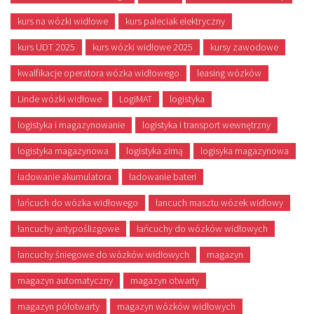
kurs na wózki widłowe
kurs paleciak elektryczny
kurs UDT 2025
kurs wózki widłowe 2025
kursy zawodowe
kwalfikacje operatora wózka widłowego
leasing wózków
Linde wózki widłowe
LogiMAT
logistyka
logistyka i magazynowanie
logistyka i transport wewnętrzny
logistyka magazynowa
logistyka zimą
logisyka magazynowa
ładowanie akumulatora
ładowanie bateri
łańcuch do wózka widłowego
łancuch masztu wózek widłowy
łancuchy antypoślizgowe
łańcuchy do wózków widłowych
łancuchy śniegowe do wózków widłowych
magazyn
magazyn automatyczny
magazyn otwarty
magazyn półotwarty
magazyn wózków widłowych