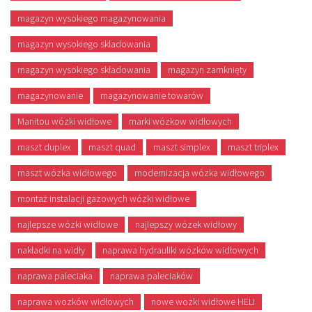
magazyn wysokiego magazynowania
magazyn wysokiego skladowania
magazyn wysokiego składowania
magazyn zamknięty
magazynowanie
magazynowanie towarów
Manitou wózki widłowe
marki wózkow widłowych
maszt duplex
maszt quad
maszt simplex
maszt triplex
maszt wózka widłowego
modernizacja wózka widłowego
montaż instalacji gazowych wózki widłowe
najlepsze wózki widłowe
najlepszy wózek widłowy
nakładki na widły
naprawa hydrauliki wózków widłowych
naprawa paleciaka
naprawa paleciaków
naprawa wozków widłowych
nowe wozki widłowe HELI