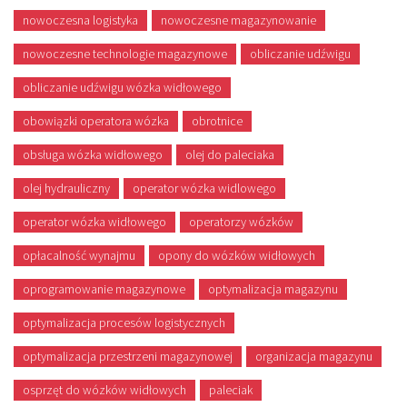
nowoczesna logistyka
nowoczesne magazynowanie
nowoczesne technologie magazynowe
obliczanie udźwigu
obliczanie udźwigu wózka widłowego
obowiązki operatora wózka
obrotnice
obsługa wózka widłowego
olej do paleciaka
olej hydrauliczny
operator wózka widlowego
operator wózka widłowego
operatorzy wózków
opłacalność wynajmu
opony do wózków widłowych
oprogramowanie magazynowe
optymalizacja magazynu
optymalizacja procesów logistycznych
optymalizacja przestrzeni magazynowej
organizacja magazynu
osprzęt do wózków widłowych
paleciak