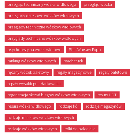
przegląd techniczny wózka widłowego
przegląd wózka
przeglądy okresowe wózków widłowych
przeglady techniczne wózkow widlowych
przyglądy techniczne wózków widlowych
psychotesty na wózki widłowe
Ptak Warsaw Expo
ranking wózków widłowych
reach truck
ręczny wózek paletowy
regały magazynowe
regały paletowe
regały wysokiego składowania
regeneracja skrzyń biegów wózkow widłowych
resurs UDT
resurs wózka widłowego
rodzaje kół
rodzaje magazynów
rodzaje masztów wózków widłowych
rodzaje wózków widłowych
rolki do paleciaka