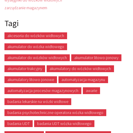
wysięgniki do wózków widłowych
zarządzanie magazynem
Tagi
akcesoria do wózków widłowych
akumulator do wózka widłowego
akumulator do wózków widłowych
akumulator litowo-jonowy
akumulator trakcyjny
akumulatory do wózków widłowych
akumulatory litowo-jonowe
automatyzacja magazynu
automatyzacja procesów magazynowych
awarie
badania lekarskie na wózki widłowe
badania psychotechniczne operatora wózka widłowego
badania UDT
badania UDT wózka widłowego