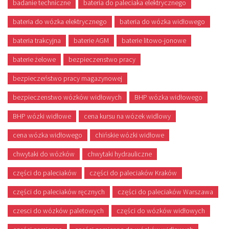
badanie techniczne
bateria do paleciaka elektrycznego
bateria do wózka elektrycznego
bateria do wózka widłowego
bateria trakcyjna
baterie AGM
baterie litowo-jonowe
baterie żelowe
bezpieczenstwo pracy
bezpieczeństwo pracy magazynowej
bezpieczenstwo wózków widłowych
BHP wózka widłowego
BHP wózki widłowe
cena kursu na wózek widlowy
cena wózka widłowego
chińskie wózki widłowe
chwytaki do wózków
chwytaki hydrauliczne
części do paleciaków
części do paleciaków Kraków
części do paleciaków ręcznych
części do paleciaków Warszawa
czesci do wózków paletowych
części do wózków widłowych