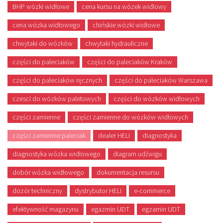
BHP wózki widłowe
cena kursu na wózek widlowy
cena wózka widłowego
chińskie wózki widłowe
chwytaki do wózków
chwytaki hydrauliczne
części do paleciaków
części do paleciaków Kraków
części do paleciaków ręcznych
części do paleciaków Warszawa
czesci do wózków paletowych
części do wózków widłowych
części zamienne
części zamienne do wózków widłowych
części zamienne paleciak
dealer HELI
diagnostyka
diagnostyka wózka widłowego
diagram udźwigu
dobór wózka widłowego
dokumentacja resursu
dozór techniczny
dystrybutor HELI
e-commerce
efektywność magazynu
egazmin UDT
egzamin UDT