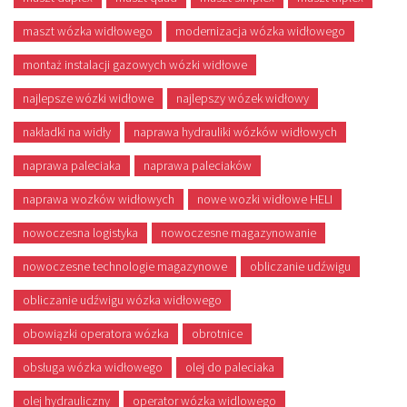
maszt wózka widłowego
modernizacja wózka widłowego
montaż instalacji gazowych wózki widłowe
najlepsze wózki widłowe
najlepszy wózek widłowy
nakładki na widły
naprawa hydrauliki wózków widłowych
naprawa paleciaka
naprawa paleciaków
naprawa wozków widłowych
nowe wozki widłowe HELI
nowoczesna logistyka
nowoczesne magazynowanie
nowoczesne technologie magazynowe
obliczanie udźwigu
obliczanie udźwigu wózka widłowego
obowiązki operatora wózka
obrotnice
obsługa wózka widłowego
olej do paleciaka
olej hydrauliczny
operator wózka widlowego