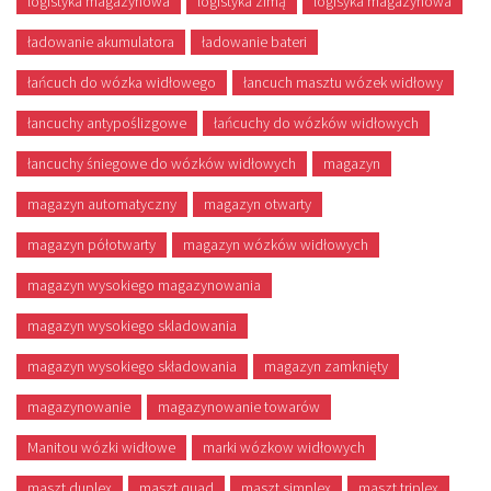
logistyka magazynowa
logistyka zimą
logisyka magazynowa
ładowanie akumulatora
ładowanie bateri
łańcuch do wózka widłowego
łancuch masztu wózek widłowy
łancuchy antypoślizgowe
łańcuchy do wózków widłowych
łancuchy śniegowe do wózków widłowych
magazyn
magazyn automatyczny
magazyn otwarty
magazyn półotwarty
magazyn wózków widłowych
magazyn wysokiego magazynowania
magazyn wysokiego skladowania
magazyn wysokiego składowania
magazyn zamknięty
magazynowanie
magazynowanie towarów
Manitou wózki widłowe
marki wózkow widłowych
maszt duplex
maszt quad
maszt simplex
maszt triplex