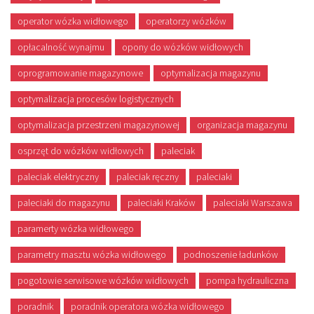
operator wózka widłowego
operatorzy wózków
opłacalność wynajmu
opony do wózków widłowych
oprogramowanie magazynowe
optymalizacja magazynu
optymalizacja procesów logistycznych
optymalizacja przestrzeni magazynowej
organizacja magazynu
osprzęt do wózków widłowych
paleciak
paleciak elektryczny
paleciak ręczny
paleciaki
paleciaki do magazynu
paleciaki Kraków
paleciaki Warszawa
paramerty wózka widłowego
parametry masztu wózka widłowego
podnoszenie ładunków
pogotowie serwisowe wózków widłowych
pompa hydrauliczna
poradnik
poradnik operatora wózka widłowego