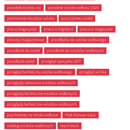
poradnik techniczny
poradnik wózek widłowy 2025
porównanie kosztów wózka
pozycjonery wideł
praca magazynier
praca w logistyce
praca w magazynie
procesy magazynowe
przedłużka do wózka widłowego
przedłużki do wideł
przedłużki do wózków widłowych
przedłużki wideł
przegląd specjalny UDT
przegląd techniczny wózka widłowego
przegląd wózka
przeglądy okresowe wózków widłowych
przeglady techniczne wózkow widlowych
przyglądy techniczne wózków widlowych
psychotesty na wózki widłowe
Ptak Warsaw Expo
ranking wózków widłowych
reach truck