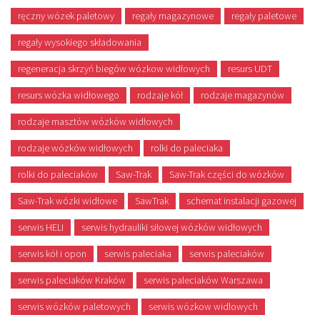
ręczny wózek paletowy
regały magazynowe
regały paletowe
regały wysokiego składowania
regeneracja skrzyń biegów wózkow widłowych
resurs UDT
resurs wózka widłowego
rodzaje kół
rodzaje magazynów
rodzaje masztów wózków widłowych
rodzaje wózków widłowych
rolki do paleciaka
rolki do paleciaków
Saw-Trak
Saw-Trak części do wózków
Saw-Trak wózki widłowe
SawTrak
schemat instalacji gazowej
serwis HELI
serwis hydrauliki siłowej wózków widłowych
serwis kół i opon
serwis paleciaka
serwis paleciaków
serwis paleciaków Kraków
serwis paleciaków Warszawa
serwis wózków paletowych
serwis wózkow widlowych