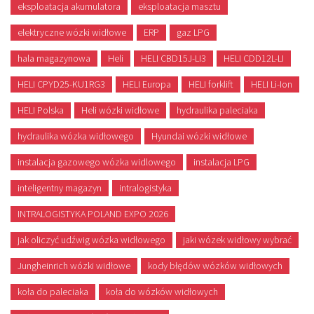
eksploatacja akumulatora
eksploatacja masztu
elektryczne wózki widłowe
ERP
gaz LPG
hala magazynowa
Heli
HELI CBD15J-LI3
HELI CDD12L-LI
HELI CPYD25-KU1RG3
HELI Europa
HELI forklift
HELI Li-Ion
HELI Polska
Heli wózki widłowe
hydraulika paleciaka
hydraulika wózka widłowego
Hyundai wózki widłowe
instalacja gazowego wózka widlowego
instalacja LPG
inteligentny magazyn
intralogistyka
INTRALOGISTYKA POLAND EXPO 2026
jak oliczyć udźwig wózka widłowego
jaki wózek widłowy wybrać
Jungheinrich wózki widłowe
kody błędów wózków widłowych
koła do paleciaka
koła do wózków widłowych