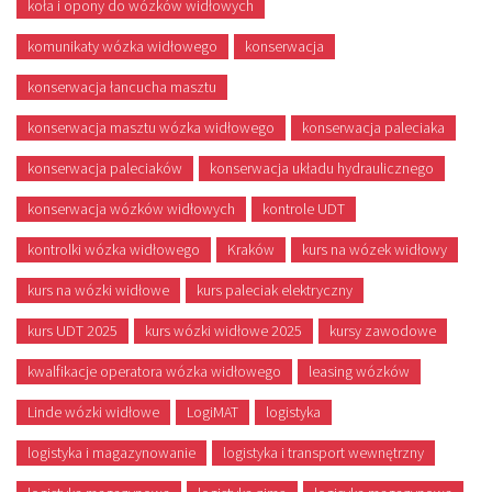
koła i opony do wózków widłowych
komunikaty wózka widłowego
konserwacja
konserwacja łancucha masztu
konserwacja masztu wózka widłowego
konserwacja paleciaka
konserwacja paleciaków
konserwacja układu hydraulicznego
konserwacja wózków widłowych
kontrole UDT
kontrolki wózka widłowego
Kraków
kurs na wózek widłowy
kurs na wózki widłowe
kurs paleciak elektryczny
kurs UDT 2025
kurs wózki widłowe 2025
kursy zawodowe
kwalfikacje operatora wózka widłowego
leasing wózków
Linde wózki widłowe
LogiMAT
logistyka
logistyka i magazynowanie
logistyka i transport wewnętrzny