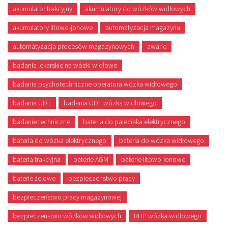
akumulator trakcyjny
akumulatory do wózków widłowych
akumulatory litowo-jonowe
automatyzacja magazynu
automatyzacja procesów magazynowych
awarie
badania lekarskie na wózki widłowe
badania psychotechniczne operatora wózka widłowego
badania UDT
badania UDT wózka widłowego
badanie techniczne
bateria do paleciaka elektrycznego
bateria do wózka elektrycznego
bateria do wózka widłowego
bateria trakcyjna
baterie AGM
baterie litowo-jonowe
baterie żelowe
bezpieczenstwo pracy
bezpieczeństwo pracy magazynowej
bezpieczenstwo wózków widłowych
BHP wózka widłowego