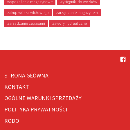
wypozażenie magazynowe
wysięgniki do wózków
zakup wózka widłowego
zarządzanie magazynem
zarządzanie zapasami
zawory hydrauliczne
STRONA GŁÓWNA
KONTAKT
OGÓLNE WARUNKI SPRZEDAŻY
POLITYKA PRYWATNOŚCI
RODO