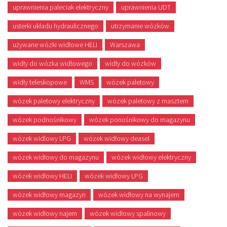
uprawnienia paleciak elektryczny
uprawnienia UDT
usterki układu hydraulicznego
utrzymanie wózków
używane wózki widłowe HELI
Warszawa
widły do wózka widłowego
widły do wózków
widły teleskopowe
WMS
wózek paletowy
wózek paletowy elektryczny
wózek paletowy z masztem
wózek podnośnikowy
wózek ponośnikowy do magazynu
wózek widlowy LPG
wózek widłowy deasel
wózek widłowy do magazynu
wózek widłowy elektryczny
wózek widłowy HELI
wózek widłowy LPG
wózek widłowy magazyn
wózek widłowy na wynajem
wózek widłowy najem
wózek widłowy spalinowy