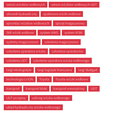
serwis wózków widłowych
serwis wózków widłowych UDT
siłownik hydrauliczny
spalinowe wózki widłowe
sprzedaż wózków widlowych
sprzęt magazynowy
Still wózki widłowe
system WMS
system WSM
systemy magazynowe
szkolenia magazynowe
szkolenia operatora wózka
szkolenia operatorów
szkolenia UDT
szkolenie operatora wózka widłowego
targi intralogistyki
targi logistyki Warszawa
targi Stuttgart
technologia LI-ION
Toyota
Toyota wózki widłowe
transport
transport bliski
transport wewnętrzny
UDT
UDT przepisy
udźwig wózka widłowego
układ hydrauliczny wózka widłowego