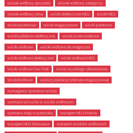
wózek widłowy sprzedaż
wózek widłowy zastępczy
wózek widłowy zima
wózki elektryczne HELI
wózki HELI
wózki jezdniowe
wózki magazynowe
wózki paletowe
wózki paletowe elektryczne
wózki podnośnikowe
wózki widłowe
wózki widłowe do magazynu
wózki widłowe elektryczne
wózki widłowe HELI
wózki widłowe Saw-Trak
wózki wysokiego składowania
WózkiWidłowe
wykorzystanie przestrzeni magazynowej
wymagania operatora wózka
wymiana łańcucha w wózku widłowym
wymiana oleju w paleciaku
wynajem HELI Kraków
wynajem HELI Warszawa
wynajem wozków widłowych