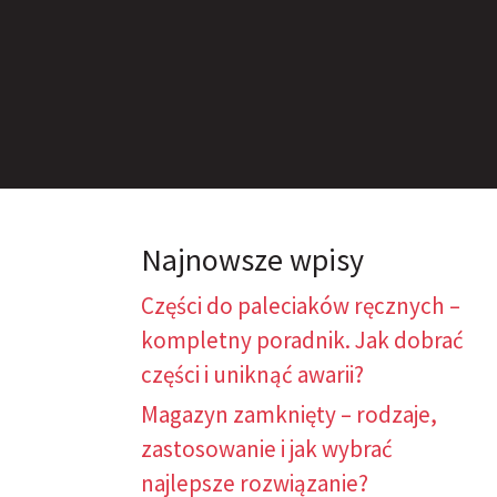
Najnowsze wpisy
Części do paleciaków ręcznych –
kompletny poradnik. Jak dobrać
części i uniknąć awarii?
Magazyn zamknięty – rodzaje,
zastosowanie i jak wybrać
najlepsze rozwiązanie?