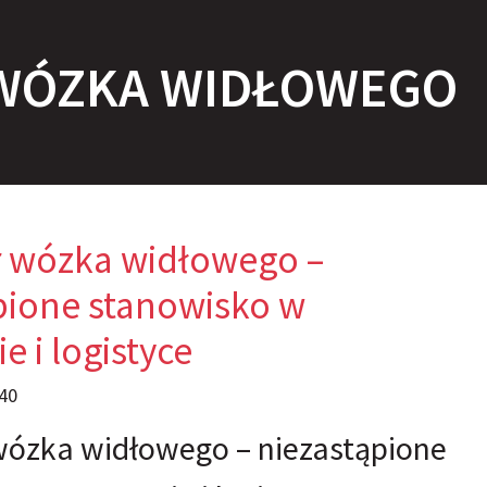
 WÓZKA WIDŁOWEGO
 wózka widłowego –
pione stanowisko w
 i logistyce
40
wózka widłowego – niezastąpione