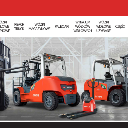
ÓZKI
WYNAJEM
WÓZKI
REACH
WÓZKI
DŁOWE
PALECIAKI
WÓZKÓW
WIDŁOWE
CZĘŚCI
TRUCK
MAGAZYNOWE
ENOWE
WIDŁOWYCH
UŻYWANE