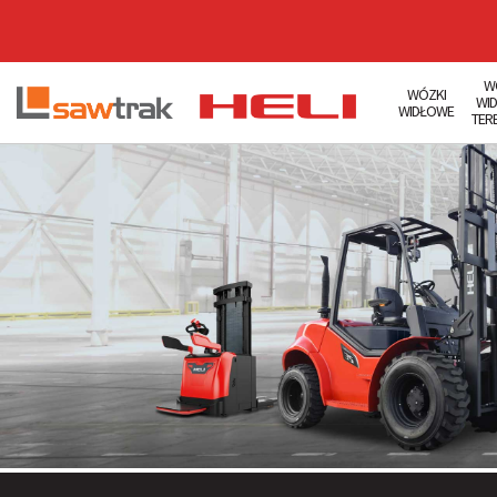
W
WÓZKI
WI
WIDŁOWE
TER