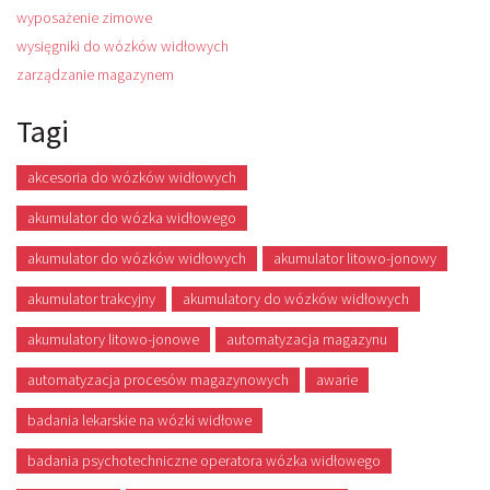
wyposażenie zimowe
wysięgniki do wózków widłowych
zarządzanie magazynem
Tagi
akcesoria do wózków widłowych
akumulator do wózka widłowego
akumulator do wózków widłowych
akumulator litowo-jonowy
akumulator trakcyjny
akumulatory do wózków widłowych
akumulatory litowo-jonowe
automatyzacja magazynu
automatyzacja procesów magazynowych
awarie
badania lekarskie na wózki widłowe
badania psychotechniczne operatora wózka widłowego