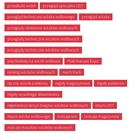
przedłużki wideł
przegląd specjalny UDT
przegląd techniczny wózka widłowego
przegląd wózka
przeglądy okresowe wózków widłowych
przeglady techniczne wózkow widlowych
przyglądy techniczne wózków widlowych
psychotesty na wózki widłowe
Ptak Warsaw Expo
ranking wózków widłowych
reach truck
ręczny wózek paletowy
regały magazynowe
regały paletowe
regały wysokiego składowania
regeneracja skrzyń biegów wózkow widłowych
resurs UDT
resurs wózka widłowego
rodzaje kół
rodzaje magazynów
rodzaje masztów wózków widłowych