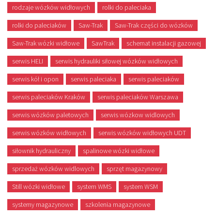
rodzaje wózków widłowych
rolki do paleciaka
rolki do paleciaków
Saw-Trak
Saw-Trak części do wózków
Saw-Trak wózki widłowe
SawTrak
schemat instalacji gazowej
serwis HELI
serwis hydrauliki siłowej wózków widłowych
serwis kół i opon
serwis paleciaka
serwis paleciaków
serwis paleciaków Kraków
serwis paleciaków Warszawa
serwis wózków paletowych
serwis wózkow widlowych
serwis wózków widłowych
serwis wózków widłowych UDT
siłownik hydrauliczny
spalinowe wózki widłowe
sprzedaż wózków widlowych
sprzęt magazynowy
Still wózki widłowe
system WMS
system WSM
systemy magazynowe
szkolenia magazynowe