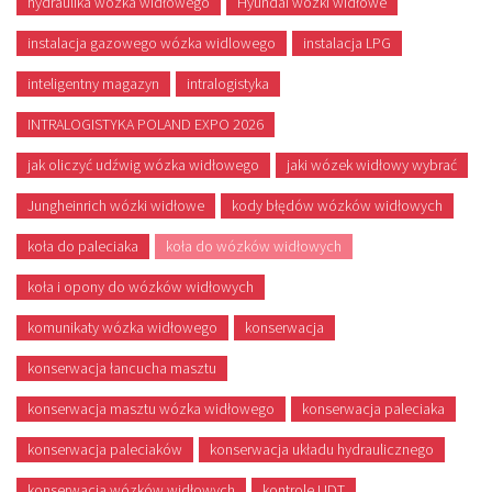
hydraulika wózka widłowego
Hyundai wózki widłowe
instalacja gazowego wózka widlowego
instalacja LPG
inteligentny magazyn
intralogistyka
INTRALOGISTYKA POLAND EXPO 2026
jak oliczyć udźwig wózka widłowego
jaki wózek widłowy wybrać
Jungheinrich wózki widłowe
kody błędów wózków widłowych
koła do paleciaka
koła do wózków widłowych
koła i opony do wózków widłowych
komunikaty wózka widłowego
konserwacja
konserwacja łancucha masztu
konserwacja masztu wózka widłowego
konserwacja paleciaka
konserwacja paleciaków
konserwacja układu hydraulicznego
konserwacja wózków widłowych
kontrole UDT