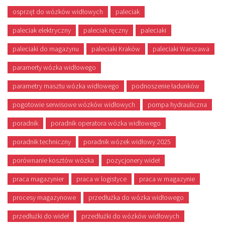
osprzęt do wózków widłowych
paleciak
paleciak elektryczny
paleciak ręczny
paleciaki
paleciaki do magazynu
paleciaki Kraków
paleciaki Warszawa
paramerty wózka widłowego
parametry masztu wózka widłowego
podnoszenie ładunków
pogotowie serwisowe wózków widłowych
pompa hydrauliczna
poradnik
poradnik operatora wózka widłowego
poradnik techniczny
poradnik wózek widłowy 2025
porównanie kosztów wózka
pozycjonery wideł
praca magazynier
praca w logistyce
praca w magazynie
procesy magazynowe
przedłużka do wózka widłowego
przedłużki do wideł
przedłużki do wózków widłowych