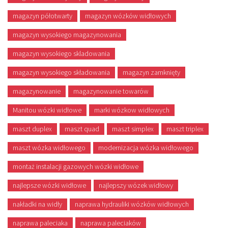
magazyn półotwarty
magazyn wózków widłowych
magazyn wysokiego magazynowania
magazyn wysokiego skladowania
magazyn wysokiego składowania
magazyn zamknięty
magazynowanie
magazynowanie towarów
Manitou wózki widłowe
marki wózkow widłowych
maszt duplex
maszt quad
maszt simplex
maszt triplex
maszt wózka widłowego
modernizacja wózka widłowego
montaż instalacji gazowych wózki widłowe
najlepsze wózki widłowe
najlepszy wózek widłowy
nakładki na widły
naprawa hydrauliki wózków widłowych
naprawa paleciaka
naprawa paleciaków