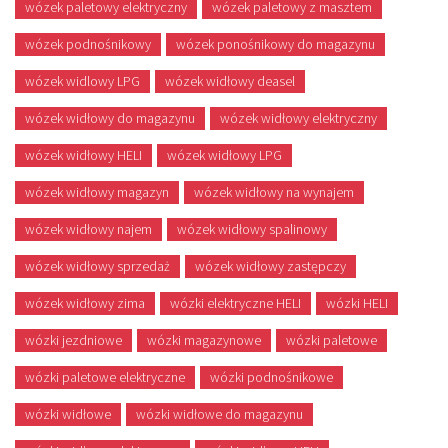
wózek paletowy elektryczny
wózek paletowy z masztem
wózek podnośnikowy
wózek ponośnikowy do magazynu
wózek widlowy LPG
wózek widłowy deasel
wózek widłowy do magazynu
wózek widłowy elektryczny
wózek widłowy HELI
wózek widłowy LPG
wózek widłowy magazyn
wózek widłowy na wynajem
wózek widłowy najem
wózek widłowy spalinowy
wózek widłowy sprzedaż
wózek widłowy zastępczy
wózek widłowy zima
wózki elektryczne HELI
wózki HELI
wózki jezdniowe
wózki magazynowe
wózki paletowe
wózki paletowe elektryczne
wózki podnośnikowe
wózki widłowe
wózki widłowe do magazynu