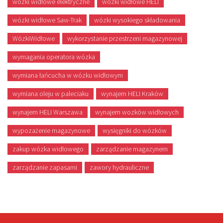
wózki widłowe elektryczne
wózki widłowe HELI
wózki widłowe Saw-Trak
wózki wysokiego składowania
WózkiWidłowe
wykorzystanie przestrzeni magazynowej
wymagania operatora wózka
wymiana łańcucha w wózku widłowym
wymiana oleju w paleciaku
wynajem HELI Kraków
wynajem HELI Warszawa
wynajem wozków widłowych
wypozażenie magazynowe
wysięgniki do wózków
zakup wózka widłowego
zarządzanie magazynem
zarządzanie zapasami
zawory hydrauliczne