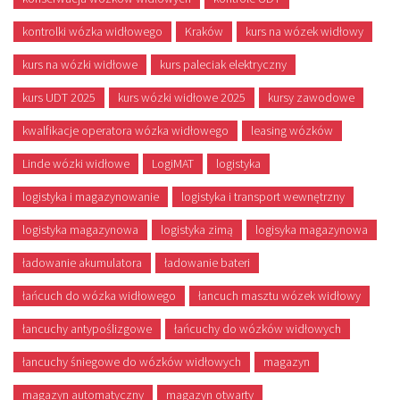
kontrolki wózka widłowego
Kraków
kurs na wózek widłowy
kurs na wózki widłowe
kurs paleciak elektryczny
kurs UDT 2025
kurs wózki widłowe 2025
kursy zawodowe
kwalfikacje operatora wózka widłowego
leasing wózków
Linde wózki widłowe
LogiMAT
logistyka
logistyka i magazynowanie
logistyka i transport wewnętrzny
logistyka magazynowa
logistyka zimą
logisyka magazynowa
ładowanie akumulatora
ładowanie bateri
łańcuch do wózka widłowego
łancuch masztu wózek widłowy
łancuchy antypoślizgowe
łańcuchy do wózków widłowych
łancuchy śniegowe do wózków widłowych
magazyn
magazyn automatyczny
magazyn otwarty