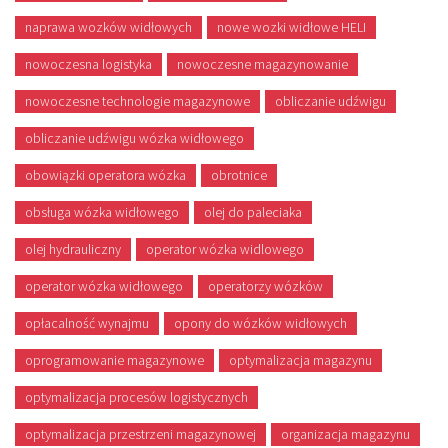
naprawa wozków widłowych
nowe wozki widłowe HELI
nowoczesna logistyka
nowoczesne magazynowanie
nowoczesne technologie magazynowe
obliczanie udźwigu
obliczanie udźwigu wózka widłowego
obowiązki operatora wózka
obrotnice
obsługa wózka widłowego
olej do paleciaka
olej hydrauliczny
operator wózka widlowego
operator wózka widłowego
operatorzy wózków
opłacalność wynajmu
opony do wózków widłowych
oprogramowanie magazynowe
optymalizacja magazynu
optymalizacja procesów logistycznych
optymalizacja przestrzeni magazynowej
organizacja magazynu