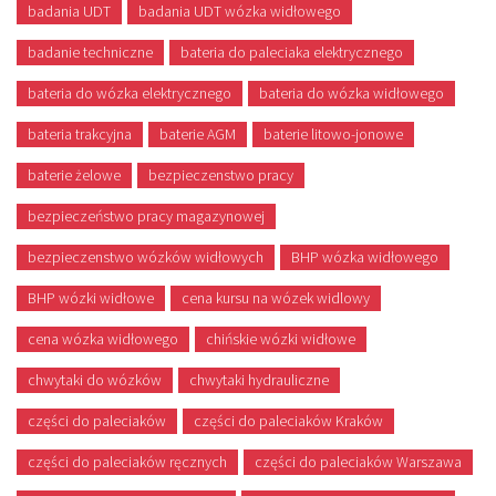
badania UDT
badania UDT wózka widłowego
badanie techniczne
bateria do paleciaka elektrycznego
bateria do wózka elektrycznego
bateria do wózka widłowego
bateria trakcyjna
baterie AGM
baterie litowo-jonowe
baterie żelowe
bezpieczenstwo pracy
bezpieczeństwo pracy magazynowej
bezpieczenstwo wózków widłowych
BHP wózka widłowego
BHP wózki widłowe
cena kursu na wózek widlowy
cena wózka widłowego
chińskie wózki widłowe
chwytaki do wózków
chwytaki hydrauliczne
części do paleciaków
części do paleciaków Kraków
części do paleciaków ręcznych
części do paleciaków Warszawa