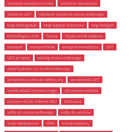
szkolenia operatora wózka
szkolenia operatorów
szkolenia UDT
szkolenie operatora wózka widłowego
targi intralogistyki
targi logistyki Warszawa
targi Stuttgart
technologia LI-ION
Toyota
Toyota wózki widłowe
transport
transport bliski
transport wewnętrzny
UDT
UDT przepisy
udźwig wózka widłowego
układ hydrauliczny wózka widłowego
uprawnienia paleciak elektryczny
uprawnienia UDT
usterki układu hydraulicznego
utrzymanie wózków
używane wózki widłowe HELI
Warszawa
widły do wózka widłowego
widły do wózków
widły teleskopowe
WMS
wózek paletowy