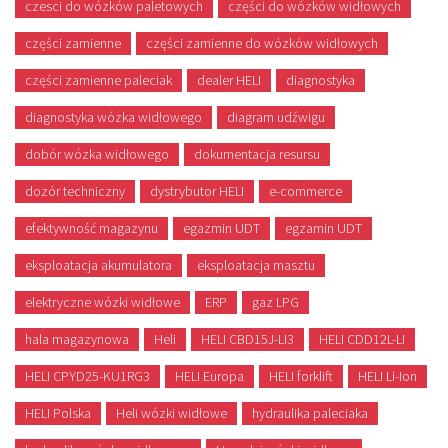
czesci do wózków paletowych
części do wózków widłowych
części zamienne
części zamienne do wózków widłowych
części zamienne paleciak
dealer HELI
diagnostyka
diagnostyka wózka widłowego
diagram udźwigu
dobór wózka widłowego
dokumentacja resursu
dozór techniczny
dystrybutor HELI
e-commerce
efektywność magazynu
egazmin UDT
egzamin UDT
eksploatacja akumulatora
eksploatacja masztu
elektryczne wózki widłowe
ERP
gaz LPG
hala magazynowa
Heli
HELI CBD15J-LI3
HELI CDD12L-LI
HELI CPYD25-KU1RG3
HELI Europa
HELI forklift
HELI Li-Ion
HELI Polska
Heli wózki widłowe
hydraulika paleciaka