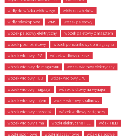
widły do wózka widłowego
widły do wózków
widły teleskopowe
WMS
wózek paletowy
wózek paletowy elektryczny
wózek paletowy z masztem
wózek podnośnikowy
wózek ponośnikowy do magazynu
wózek widlowy LPG
wózek widłowy deasel
wózek widłowy do magazynu
wózek widłowy elektryczny
wózek widłowy HELI
wózek widłowy LPG
wózek widłowy magazyn
wózek widłowy na wynajem
wózek widłowy najem
wózek widłowy spalinowy
wózek widłowy sprzedaż
wózek widłowy zastępczy
wózek widłowy zima
wózki elektryczne HELI
wózki HELI
wózki jezdniowe
wózki magazynowe
wózki paletowe