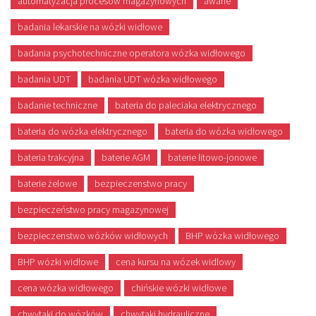
automatyzacja procesów magazynowych
awarie
badania lekarskie na wózki widłowe
badania psychotechniczne operatora wózka widłowego
badania UDT
badania UDT wózka widłowego
badanie techniczne
bateria do paleciaka elektrycznego
bateria do wózka elektrycznego
bateria do wózka widłowego
bateria trakcyjna
baterie AGM
baterie litowo-jonowe
baterie żelowe
bezpieczenstwo pracy
bezpieczeństwo pracy magazynowej
bezpieczenstwo wózków widłowych
BHP wózka widłowego
BHP wózki widłowe
cena kursu na wózek widlowy
cena wózka widłowego
chińskie wózki widłowe
chwytaki do wózków
chwytaki hydrauliczne