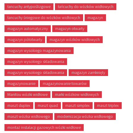
łancuchy antypoślizgowe
łańcuchy do wózków widłowych
łancuchy śniegowe do wózków widłowych
magazyn
magazyn automatyczny
magazyn otwarty
magazyn półotwarty
magazyn wózków widłowych
magazyn wysokiego magazynowania
magazyn wysokiego skladowania
magazyn wysokiego składowania
magazyn zamknięty
magazynowanie
magazynowanie towarów
Manitou wózki widłowe
marki wózkow widłowych
maszt duplex
maszt quad
maszt simplex
maszt triplex
maszt wózka widłowego
modernizacja wózka widłowego
montaż instalacji gazowych wózki widłowe