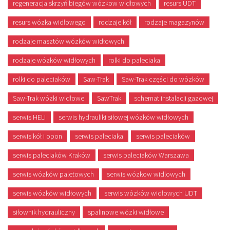
regeneracja skrzyń biegów wózkow widłowych
resurs UDT
resurs wózka widłowego
rodzaje kół
rodzaje magazynów
rodzaje masztów wózków widłowych
rodzaje wózków widłowych
rolki do paleciaka
rolki do paleciaków
Saw-Trak
Saw-Trak części do wózków
Saw-Trak wózki widłowe
SawTrak
schemat instalacji gazowej
serwis HELI
serwis hydrauliki siłowej wózków widłowych
serwis kół i opon
serwis paleciaka
serwis paleciaków
serwis paleciaków Kraków
serwis paleciaków Warszawa
serwis wózków paletowych
serwis wózkow widlowych
serwis wózków widłowych
serwis wózków widłowych UDT
siłownik hydrauliczny
spalinowe wózki widłowe