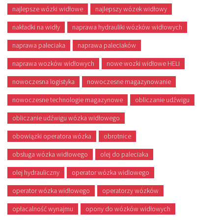
najlepsze wózki widłowe
najlepszy wózek widłowy
nakładki na widły
naprawa hydrauliki wózków widłowych
naprawa paleciaka
naprawa paleciaków
naprawa wozków widłowych
nowe wozki widłowe HELI
nowoczesna logistyka
nowoczesne magazynowanie
nowoczesne technologie magazynowe
obliczanie udźwigu
obliczanie udźwigu wózka widłowego
obowiązki operatora wózka
obrotnice
obsługa wózka widłowego
olej do paleciaka
olej hydrauliczny
operator wózka widlowego
operator wózka widłowego
operatorzy wózków
opłacalność wynajmu
opony do wózków widłowych