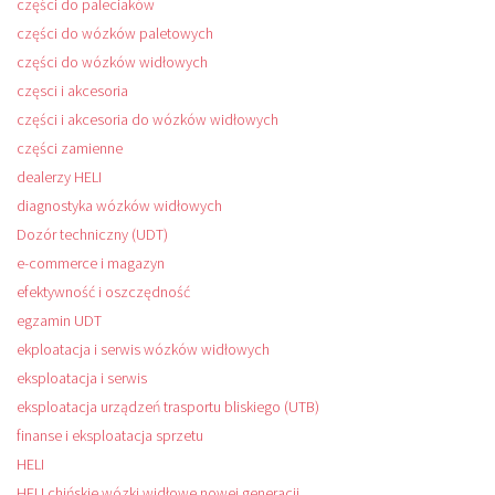
części do paleciaków
części do wózków paletowych
części do wózków widłowych
częsci i akcesoria
części i akcesoria do wózków widłowych
części zamienne
dealerzy HELI
diagnostyka wózków widłowych
Dozór techniczny (UDT)
e-commerce i magazyn
efektywność i oszczędność
egzamin UDT
ekploatacja i serwis wózków widłowych
eksploatacja i serwis
eksploatacja urządzeń trasportu bliskiego (UTB)
finanse i eksploatacja sprzetu
HELI
HELI chińskie wózki widłowe nowej generacji