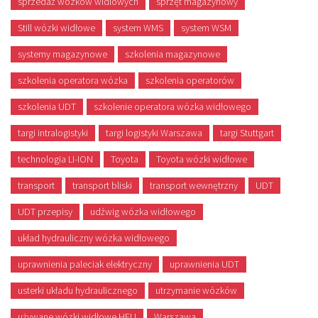
sprzedaż wózków widlowych
sprzęt magazynowy
Still wózki widłowe
system WMS
system WSM
systemy magazynowe
szkolenia magazynowe
szkolenia operatora wózka
szkolenia operatorów
szkolenia UDT
szkolenie operatora wózka widłowego
targi intralogistyki
targi logistyki Warszawa
targi Stuttgart
technologia LI-ION
Toyota
Toyota wózki widłowe
transport
transport bliski
transport wewnętrzny
UDT
UDT przepisy
udźwig wózka widłowego
układ hydrauliczny wózka widłowego
uprawnienia paleciak elektryczny
uprawnienia UDT
usterki układu hydraulicznego
utrzymanie wózków
używane wózki widłowe HELI
Warszawa