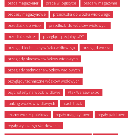
praca magazynier
praca w logistyce
praca w magazynie
procesy magazynowe
przedłużka do wózka widłowego
przedłużki do wideł
przedłużki do wózków widłowych
przedłużki wideł
przegląd specjalny UDT
przegląd techniczny wózka widłowego
przegląd wózka
przeglądy okresowe wózków widłowych
przeglady techniczne wózkow widlowych
przyglądy techniczne wózków widlowych
psychotesty na wózki widłowe
Ptak Warsaw Expo
ranking wózków widłowych
reach truck
ręczny wózek paletowy
regały magazynowe
regały paletowe
regały wysokiego składowania