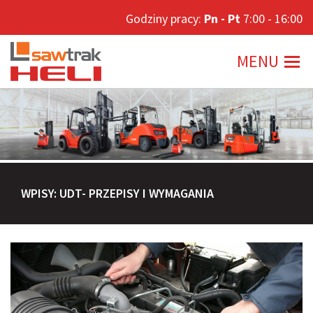
Godziny pracy:
Godziny pracy:
Pn - Pt
Pn - Pt
7:00 - 16:00
7:00 - 16:00
MENU
MENU
WPISY: UDT- PRZEPISY I WYMAGANIA