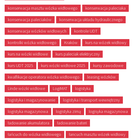
konserwacja masztu wózka widłowego
konserwacja paleciaka
konserwacja paleciaków
konserwacja układu hydraulicznego
konserwacja wózków widłowych
kontrole UDT
kontrolki wózka widłowego
Kraków
kurs na wózek widłowy
kurs na wózki widłowe
kurs paleciak elektryczny
kurs UDT 2025
kurs wózki widłowe 2025
kursy zawodowe
kwalfikacje operatora wózka widłowego
leasing wózków
Linde wózki widłowe
LogiMAT
logistyka
logistyka i magazynowanie
logistyka i transport wewnętrzny
logistyka magazynowa
logistyka zimą
logisyka magazynowa
ładowanie akumulatora
ładowanie bateri
łańcuch do wózka widłowego
łancuch masztu wózek widłowy