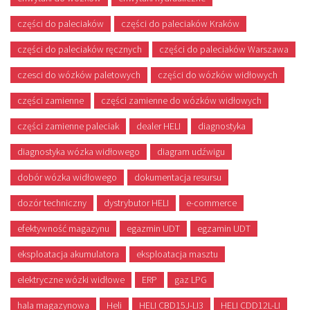
części do paleciaków
części do paleciaków Kraków
części do paleciaków ręcznych
części do paleciaków Warszawa
czesci do wózków paletowych
części do wózków widłowych
części zamienne
części zamienne do wózków widłowych
części zamienne paleciak
dealer HELI
diagnostyka
diagnostyka wózka widłowego
diagram udźwigu
dobór wózka widłowego
dokumentacja resursu
dozór techniczny
dystrybutor HELI
e-commerce
efektywność magazynu
egazmin UDT
egzamin UDT
eksploatacja akumulatora
eksploatacja masztu
elektryczne wózki widłowe
ERP
gaz LPG
hala magazynowa
Heli
HELI CBD15J-LI3
HELI CDD12L-LI