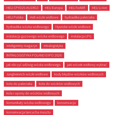
HELI CPYD25-KU1RG3
HELI Europa
HELI forklift
HELI Li-Ion
HELI Polska
Heli wózki widłowe
hydraulika paleciaka
hydraulika wózka widłowego
Hyundai wózki widłowe
instalacja gazowego wózka widlowego
instalacja LPG
inteligentny magazyn
intralogistyka
INTRALOGISTYKA POLAND EXPO 2026
jak oliczyć udźwig wózka widłowego
jaki wózek widłowy wybrać
Jungheinrich wózki widłowe
kody błędów wózków widłowych
koła do paleciaka
koła do wózków widłowych
koła i opony do wózków widłowych
komunikaty wózka widłowego
konserwacja
konserwacja łancucha masztu