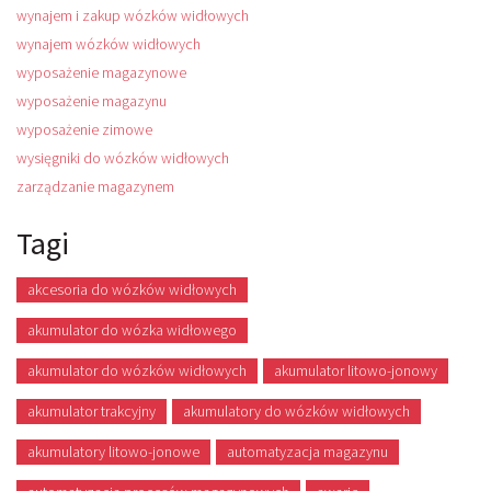
wynajem i zakup wózków widłowych
wynajem wózków widłowych
wyposażenie magazynowe
wyposażenie magazynu
wyposażenie zimowe
wysięgniki do wózków widłowych
zarządzanie magazynem
Tagi
akcesoria do wózków widłowych
akumulator do wózka widłowego
akumulator do wózków widłowych
akumulator litowo-jonowy
akumulator trakcyjny
akumulatory do wózków widłowych
akumulatory litowo-jonowe
automatyzacja magazynu