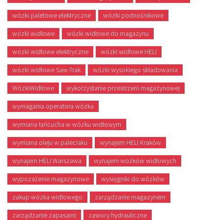
wózki paletowe elektryczne
wózki podnośnikowe
wózki widłowe
wózki widłowe do magazynu
wózki widłowe elektryczne
wózki widłowe HELI
wózki widłowe Saw-Trak
wózki wysokiego składowania
WózkiWidłowe
wykorzystanie przestrzeni magazynowej
wymagania operatora wózka
wymiana łańcucha w wózku widłowym
wymiana oleju w paleciaku
wynajem HELI Kraków
wynajem HELI Warszawa
wynajem wozków widłowych
wypozażenie magazynowe
wysięgniki do wózków
zakup wózka widłowego
zarządzanie magazynem
zarządzanie zapasami
zawory hydrauliczne