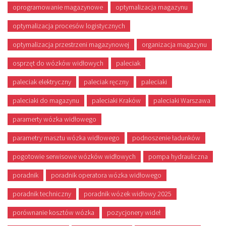
oprogramowanie magazynowe
optymalizacja magazynu
optymalizacja procesów logistycznych
optymalizacja przestrzeni magazynowej
organizacja magazynu
osprzęt do wózków widłowych
paleciak
paleciak elektryczny
paleciak ręczny
paleciaki
paleciaki do magazynu
paleciaki Kraków
paleciaki Warszawa
paramerty wózka widłowego
parametry masztu wózka widłowego
podnoszenie ładunków
pogotowie serwisowe wózków widłowych
pompa hydrauliczna
poradnik
poradnik operatora wózka widłowego
poradnik techniczny
poradnik wózek widłowy 2025
porównanie kosztów wózka
pozycjonery wideł