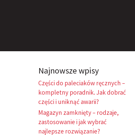
Najnowsze wpisy
Części do paleciaków ręcznych –
kompletny poradnik. Jak dobrać
części i uniknąć awarii?
Magazyn zamknięty – rodzaje,
zastosowanie i jak wybrać
najlepsze rozwiązanie?