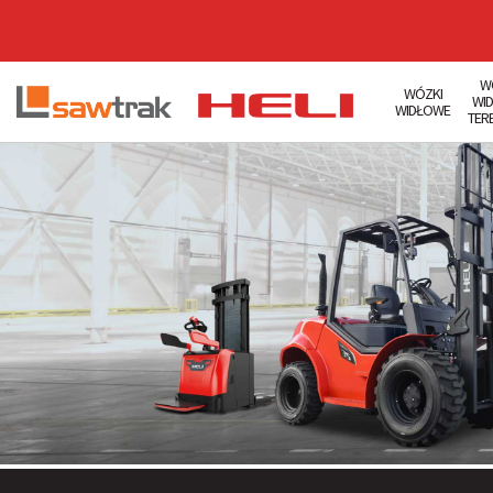
W
WÓZKI
WI
WIDŁOWE
TER