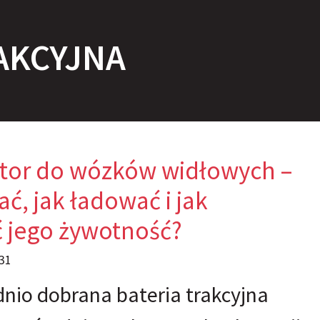
RAKCYJNA
tor do wózków widłowych –
ać, jak ładować i jak
 jego żywotność?
31
io dobrana bateria trakcyjna