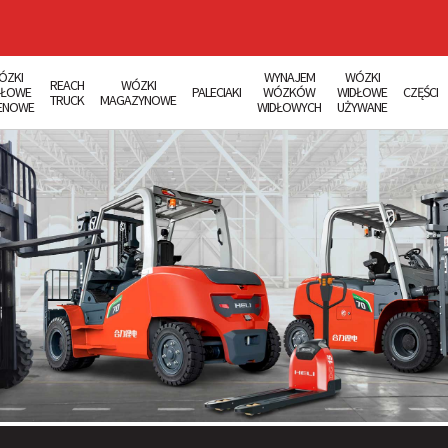
ÓZKI
WYNAJEM
WÓZKI
REACH
WÓZKI
DŁOWE
PALECIAKI
WÓZKÓW
WIDŁOWE
CZĘŚCI
TRUCK
MAGAZYNOWE
ENOWE
WIDŁOWYCH
UŻYWANE