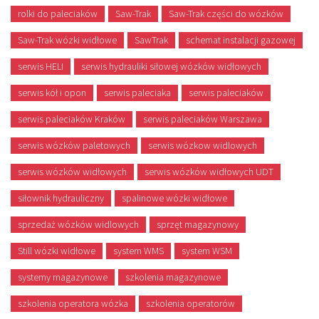
rolki do paleciaków
Saw-Trak
Saw-Trak części do wózków
Saw-Trak wózki widłowe
SawTrak
schemat instalacji gazowej
serwis HELI
serwis hydrauliki siłowej wózków widłowych
serwis kół i opon
serwis paleciaka
serwis paleciaków
serwis paleciaków Kraków
serwis paleciaków Warszawa
serwis wózków paletowych
serwis wózkow widlowych
serwis wózków widłowych
serwis wózków widłowych UDT
siłownik hydrauliczny
spalinowe wózki widłowe
sprzedaż wózków widlowych
sprzęt magazynowy
Still wózki widłowe
system WMS
system WSM
systemy magazynowe
szkolenia magazynowe
szkolenia operatora wózka
szkolenia operatorów