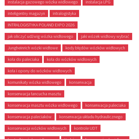
instalacja gazowego wózka widlowego
instalacja LPG
inteligentny magazyn
intralogistyka
INTRALOGISTYKA POLAND EXPO 2026
jak oliczyć udźwig wózka widłowego
jaki wózek widłowy wybrać
Jungheinrich wózki widłowe
kody błędów wózków widłowych
koła do paleciaka
koła do wózków widłowych
koła i opony do wózków widłowych
komunikaty wózka widłowego
konserwacja
konserwacja łancucha masztu
konserwacja masztu wózka widłowego
konserwacja paleciaka
konserwacja paleciaków
konserwacja układu hydraulicznego
konserwacja wózków widłowych
kontrole UDT