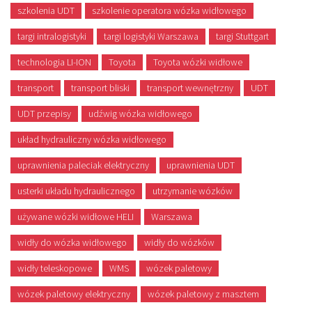
szkolenia UDT
szkolenie operatora wózka widłowego
targi intralogistyki
targi logistyki Warszawa
targi Stuttgart
technologia LI-ION
Toyota
Toyota wózki widłowe
transport
transport bliski
transport wewnętrzny
UDT
UDT przepisy
udźwig wózka widłowego
układ hydrauliczny wózka widłowego
uprawnienia paleciak elektryczny
uprawnienia UDT
usterki układu hydraulicznego
utrzymanie wózków
używane wózki widłowe HELI
Warszawa
widły do wózka widłowego
widły do wózków
widły teleskopowe
WMS
wózek paletowy
wózek paletowy elektryczny
wózek paletowy z masztem