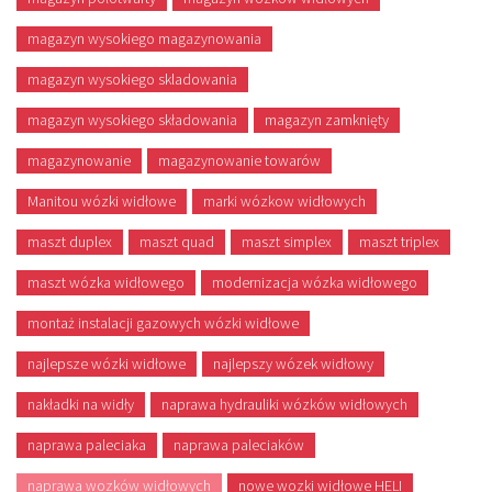
magazyn wysokiego magazynowania
magazyn wysokiego skladowania
magazyn wysokiego składowania
magazyn zamknięty
magazynowanie
magazynowanie towarów
Manitou wózki widłowe
marki wózkow widłowych
maszt duplex
maszt quad
maszt simplex
maszt triplex
maszt wózka widłowego
modernizacja wózka widłowego
montaż instalacji gazowych wózki widłowe
najlepsze wózki widłowe
najlepszy wózek widłowy
nakładki na widły
naprawa hydrauliki wózków widłowych
naprawa paleciaka
naprawa paleciaków
naprawa wozków widłowych
nowe wozki widłowe HELI