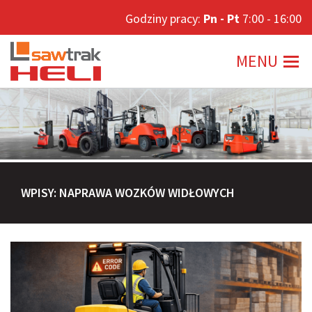
Godziny pracy:
Godziny pracy:
Pn - Pt
Pn - Pt
7:00 - 16:00
7:00 - 16:00
MENU
MENU
WPISY: NAPRAWA WOZKÓW WIDŁOWYCH