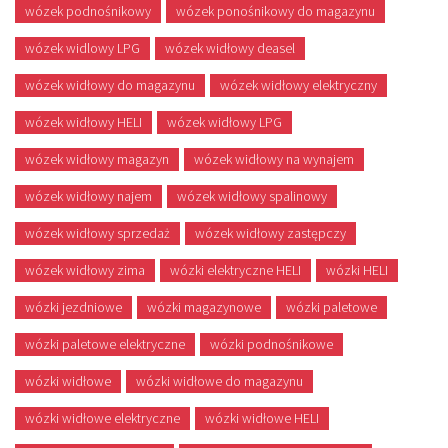
wózek podnośnikowy
wózek ponośnikowy do magazynu
wózek widlowy LPG
wózek widłowy deasel
wózek widłowy do magazynu
wózek widłowy elektryczny
wózek widłowy HELI
wózek widłowy LPG
wózek widłowy magazyn
wózek widłowy na wynajem
wózek widłowy najem
wózek widłowy spalinowy
wózek widłowy sprzedaż
wózek widłowy zastępczy
wózek widłowy zima
wózki elektryczne HELI
wózki HELI
wózki jezdniowe
wózki magazynowe
wózki paletowe
wózki paletowe elektryczne
wózki podnośnikowe
wózki widłowe
wózki widłowe do magazynu
wózki widłowe elektryczne
wózki widłowe HELI