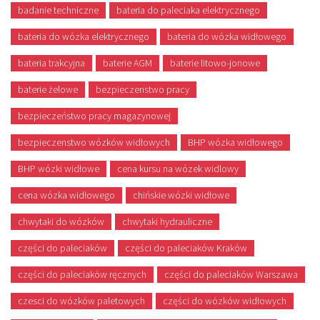
badanie techniczne
bateria do paleciaka elektrycznego
bateria do wózka elektrycznego
bateria do wózka widłowego
bateria trakcyjna
baterie AGM
baterie litowo-jonowe
baterie żelowe
bezpieczenstwo pracy
bezpieczeństwo pracy magazynowej
bezpieczenstwo wózków widłowych
BHP wózka widłowego
BHP wózki widłowe
cena kursu na wózek widlowy
cena wózka widłowego
chińskie wózki widłowe
chwytaki do wózków
chwytaki hydrauliczne
części do paleciaków
części do paleciaków Kraków
części do paleciaków ręcznych
części do paleciaków Warszawa
czesci do wózków paletowych
części do wózków widłowych