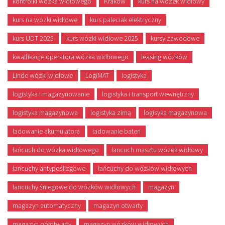
kontrolki wózka widłowego
Kraków
kurs na wózek widłowy
kurs na wózki widłowe
kurs paleciak elektryczny
kurs UDT 2025
kurs wózki widłowe 2025
kursy zawodowe
kwalfikacje operatora wózka widłowego
leasing wózków
Linde wózki widłowe
LogiMAT
logistyka
logistyka i magazynowanie
logistyka i transport wewnętrzny
logistyka magazynowa
logistyka zimą
logisyka magazynowa
ładowanie akumulatora
ładowanie bateri
łańcuch do wózka widłowego
łancuch masztu wózek widłowy
łancuchy antypoślizgowe
łańcuchy do wózków widłowych
łancuchy śniegowe do wózków widłowych
magazyn
magazyn automatyczny
magazyn otwarty
magazyn półotwarty
magazyn wózków widłowych