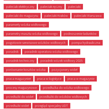
paleciak elektryczny
paleciak ręczny
paleciaki
paleciaki do magazynu
paleciaki Kraków
paleciaki Warszawa
paramerty wózka widłowego
parametry masztu wózka widłowego
podnoszenie ładunków
pogotowie serwisowe wózków widłowych
pompa hydrauliczna
poradnik
poradnik operatora wózka widłowego
poradnik techniczny
poradnik wózek widłowy 2025
porównanie kosztów wózka
pozycjonery wideł
praca magazynier
praca w logistyce
praca w magazynie
procesy magazynowe
przedłużka do wózka widłowego
przedłużki do wideł
przedłużki do wózków widłowych
przedłużki wideł
przegląd specjalny UDT