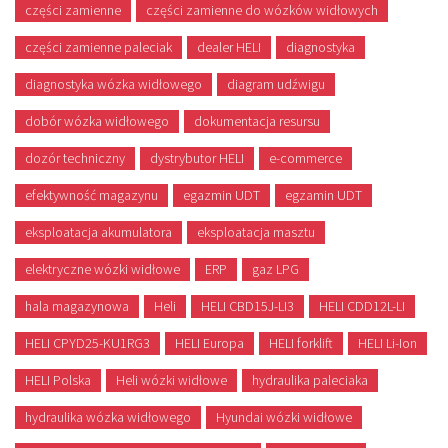
części zamienne
części zamienne do wózków widłowych
części zamienne paleciak
dealer HELI
diagnostyka
diagnostyka wózka widłowego
diagram udźwigu
dobór wózka widłowego
dokumentacja resursu
dozór techniczny
dystrybutor HELI
e-commerce
efektywność magazynu
egazmin UDT
egzamin UDT
eksploatacja akumulatora
eksploatacja masztu
elektryczne wózki widłowe
ERP
gaz LPG
hala magazynowa
Heli
HELI CBD15J-LI3
HELI CDD12L-LI
HELI CPYD25-KU1RG3
HELI Europa
HELI forklift
HELI Li-Ion
HELI Polska
Heli wózki widłowe
hydraulika paleciaka
hydraulika wózka widłowego
Hyundai wózki widłowe