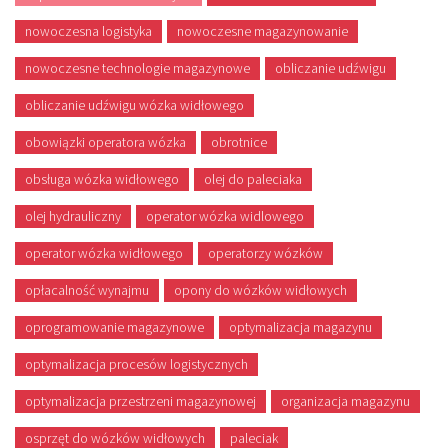
nowoczesna logistyka
nowoczesne magazynowanie
nowoczesne technologie magazynowe
obliczanie udźwigu
obliczanie udźwigu wózka widłowego
obowiązki operatora wózka
obrotnice
obsługa wózka widłowego
olej do paleciaka
olej hydrauliczny
operator wózka widlowego
operator wózka widłowego
operatorzy wózków
opłacalność wynajmu
opony do wózków widłowych
oprogramowanie magazynowe
optymalizacja magazynu
optymalizacja procesów logistycznych
optymalizacja przestrzeni magazynowej
organizacja magazynu
osprzęt do wózków widłowych
paleciak