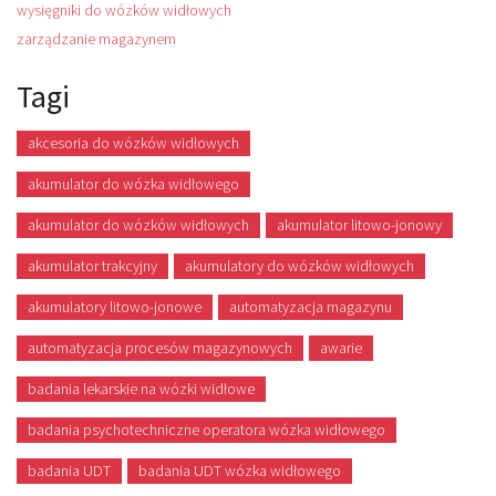
wysięgniki do wózków widłowych
zarządzanie magazynem
Tagi
akcesoria do wózków widłowych
akumulator do wózka widłowego
akumulator do wózków widłowych
akumulator litowo-jonowy
akumulator trakcyjny
akumulatory do wózków widłowych
akumulatory litowo-jonowe
automatyzacja magazynu
automatyzacja procesów magazynowych
awarie
badania lekarskie na wózki widłowe
badania psychotechniczne operatora wózka widłowego
badania UDT
badania UDT wózka widłowego