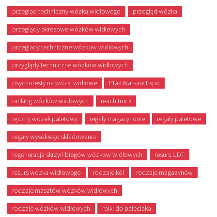
przegląd techniczny wózka widłowego
przegląd wózka
przeglądy okresowe wózków widłowych
przeglady techniczne wózkow widlowych
przyglądy techniczne wózków widlowych
psychotesty na wózki widłowe
Ptak Warsaw Expo
ranking wózków widłowych
reach truck
ręczny wózek paletowy
regały magazynowe
regały paletowe
regały wysokiego składowania
regeneracja skrzyń biegów wózkow widłowych
resurs UDT
resurs wózka widłowego
rodzaje kół
rodzaje magazynów
rodzaje masztów wózków widłowych
rodzaje wózków widłowych
rolki do paleciaka