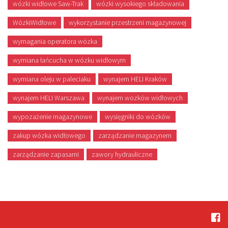
wózki widłowe Saw-Trak
wózki wysokiego składowania
WózkiWidłowe
wykorzystanie przestrzeni magazynowej
wymagania operatora wózka
wymiana łańcucha w wózku widłowym
wymiana oleju w paleciaku
wynajem HELI Kraków
wynajem HELI Warszawa
wynajem wozków widłowych
wypozażenie magazynowe
wysięgniki do wózków
zakup wózka widłowego
zarządzanie magazynem
zarządzanie zapasami
zawory hydrauliczne