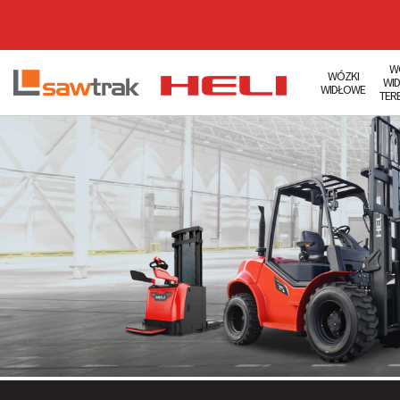
W
WÓZKI
WI
WIDŁOWE
TER