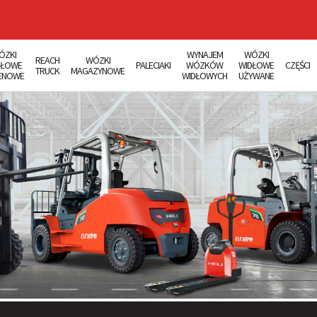
ÓZKI
WYNAJEM
WÓZKI
REACH
WÓZKI
DŁOWE
PALECIAKI
WÓZKÓW
WIDŁOWE
CZĘŚCI
TRUCK
MAGAZYNOWE
ENOWE
WIDŁOWYCH
UŻYWANE