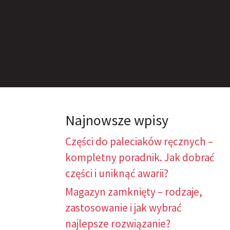
Najnowsze wpisy
Części do paleciaków ręcznych –
kompletny poradnik. Jak dobrać
części i uniknąć awarii?
Magazyn zamknięty – rodzaje,
zastosowanie i jak wybrać
najlepsze rozwiązanie?