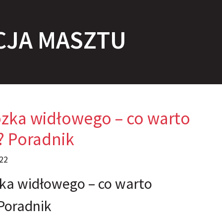
CJA MASZTU
zka widłowego – co warto
? Poradnik
22
ka widłowego – co warto
Poradnik